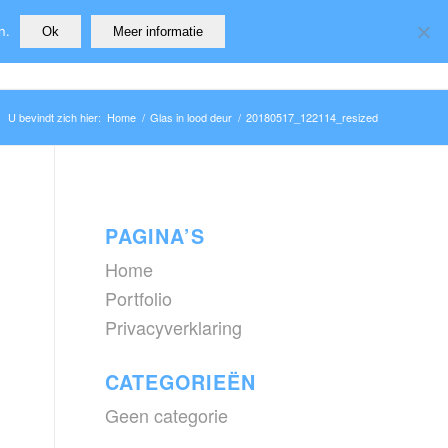
n.
Ok
Meer informatie
Home
Home
Privacyverklaring
Portfolio
U bevindt zich hier:
Home
/
Glas in lood deur
/
20180517_122114_resized
PAGINA’S
Home
Portfolio
Privacyverklaring
CATEGORIEËN
Geen categorie