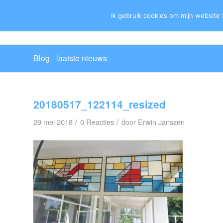
Ik gebruik cookies om mijn website 
Blog - laatste nieuws
20180517_122114_resized
/
/
29 mei 2018
0 Reacties
door
Erwin Janszen