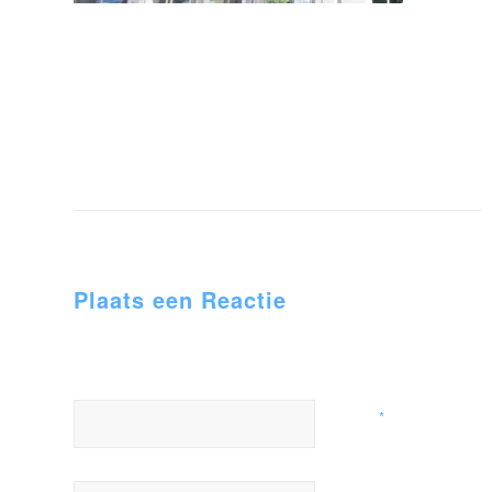
Plaats een Reactie
Meepraten?
Draag gerust bij!
*
Naam