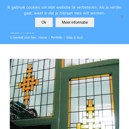
Ik gebruik cookies om mijn website te verbeteren. Als je verder
gaat, weet ik dat je hieraan mee wilt werken.
Ok
Meer informatie
Glas in lood
U bevindt zich hier:
Home
/
Portfolio
/
Glas in lood