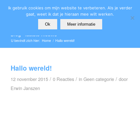
Ik gebruik cookies om mijn website te verbeteren. Als je verder
gaat, weet ik dat je hieraan mee wilt werken.
Ok
Meer informatie
Blog - laatste nieuws
U bevindt zich hier:
Home
/
Hallo wereld!
Hallo wereld!
/
/
/
12 november 2015
0 Reacties
in
Geen categorie
door
Erwin Janszen
Welkom bij WordPress. Dit is je eerste bericht.
Pas het aan of verwijder het en start met
bloggen!