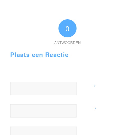
0
ANTWOORDEN
Plaats een Reactie
Meepraten?
Draag gerust bij!
*
Naam
*
E-mail
Site